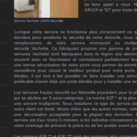
de faire appel à nous. 
24h/24 et 7j/7 pour toute
Serrure Vachette 13009 Marseille
Lorsque votre serrure ne fonctionne plus correctement ou 
dernière pour améliorer la sécurité de votre domicile, nous v
remplacement de votre serrure monopoint ou multip
sécurité Vachette. Ce fabriquant propose une gamme de pro
serrures Vachette sont fabriquées dans la région aux alentou
souvent avec ce fournisseur et connaissons parfaitement leu
une bonne sécurisation de votre porte vous permet de dormir
conseillons pour choisir le meilleur produit pour votre porte
blindée, il est tout à fait possible de faire installer une ser
préférable d'avoir déjà une porte blindée pour y installer une s
Les serrures hautes sécurité sur Marseille possèdent pour la p
qui se décline en 3 sous-catégories. La norme A2P * et la plus
une serrure multipoints. Nous installons ce type de serrure d
notre client est limité. Moins chère que les autres normes, ce
une sécurisation acceptable pour la plupart des domiciles.
serrure est d'au moins 5 minutes si les individus connaissent
votre voisinage de prévenir la police ou de les arrêter avant que
Les niveaux A2P ** et A2P *** sont des solutions plus couteus