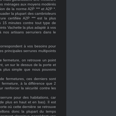
ns les ménages aux moyens modérés
ion de la norme A2P *** et A2P *.
uader la plupart des cambrioleurs
ure certifiée A2P *** est la plus
s 15 minutes contre tout type de
oints Vachette la plus adapté à vos
 nos artisans serruriers dans le
 correspondent à vos besoins pour
es principales serrures multipoints
e fermeture, on retrouve un point
nt, un sur le dessus de la porte et
 la plus simple que nous pouvons
 de fermetures, ces derniers sont
fermeture, à la différence que 2
ur renforcer la sécurité contre les
serrure pour des habitations, car
e plus en haut et en bas). Il est
orte où cette dernière se retrouve
seillons donc la plupart du temps
 logement classique possédant une