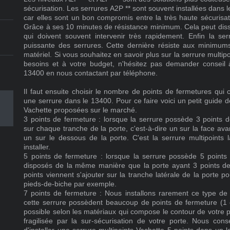
sécurisation. Les serrures A2P ** sont souvent installées da
car elles sont un bon compromis entre la très haute sécurisat
Grâce à ses 10 minutes de résistance minimum. Cela peut diss
qui doivent souvent intervenir très rapidement. Enfin la serr
puissante des serrures. Cette dernière résiste aux minimum
matériel. Si vous souhaitez en savoir plus sur la serrure multip
besoins et à votre budget, n'hésitez pas demander conseil à
13400 en nous contactant par téléphone.
Il faut ensuite choisir le nombre de points de fermetures qui
une serrure dans le 13400. Pour ce faire voici un petit guide d
Vachette proposées sur le marché.
3 points de fermeture : lorsque la serrure possède 3 points d
sur chaque tranche de la porte, c'est-à-dire un sur la face ava
un sur le dessous de la porte. C'est la serrure multipoints
installer.
5 points de fermeture : lorsque la serrure possède 5 points
disposés de la même manière que la porte ayant 3 points de 
points viennent s'ajouter sur la tranche latérale de la porte po
pieds-de-biche par exemple.
7 points de fermeture : Nous installons rarement ce type de 
cette serrure possèdent beaucoup de points de fermeture (1 d
possible selon les matériaux qui compose le contour de votre p
fragilisée par la sur-sécurisation de votre porte. Nous con
d'installer une serrure multipoints Vachette 5 points dans un