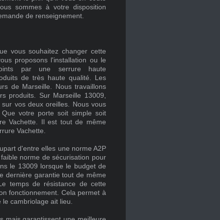
Nous sommes à votre disposition
 demande de renseignement.
que vous souhaitez changer cette
ous proposons l'installation ou le
oints par une serrure haute
duits de très haute qualité. Les
rs de Marseille. Nous travaillons
rs produits. Sur Marseille 13009,
 sur vos deux oreilles. Nous vous
. Que votre porte soit simple soit
rure Vachette. Il est tout de même
errure Vachette.
lupart d'entre elles une norme A2P
 faible norme de sécurisation pour
ans le 13009 lorsque le budget de
tte dernière garantie tout de même
 Le temps de résistance de cette
 son fonctionnement. Cela permet à
 le cambriolage ait lieu.
es mais garantissent une meilleure