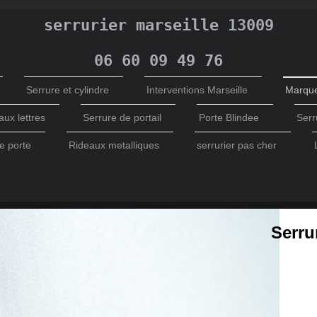
serrurier marseille 13009
06 60 09 49 76
Serrure et cylindre
Interventions Marseille
Marque
aux lettres
Serrure de portail
Porte Blindee
Serr
e porte
Rideaux metalliques
serrurier pas cher
Serru