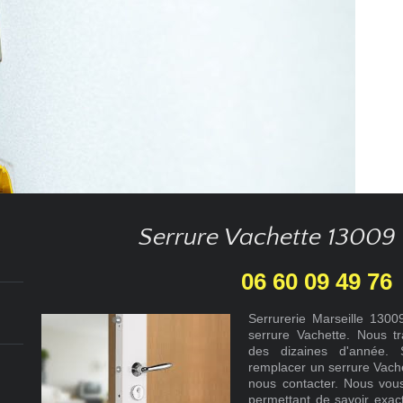
Serrure Vachette 13009 
06 60 09 49 76
Serrurerie Marseille 13
serrure Vachette. Nous t
des dizaines d'année. S
remplacer un serrure Vache
nous contacter. Nous vous
permettant de savoir exact