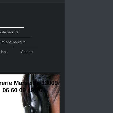
 de serrure
ure anti-panique
Liens
Contact
rerie Marseille 13009
06 60 09 49 76